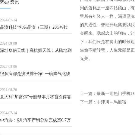
热点资讯
到的蛋糕是一座四姑娘山，有
里所有年轻人一样，渴望灵魂
2024-07-14
的共通性…曾经开玩笑要以我
晶澳科技“包头晶澳（三期）20GW拉
会醒来。我感念山的联结，让
晶、切片项目”延期
下：我们只是在爬山的时候短
2024-09-09
生命不断转弯，人生无疑是正
深圳华信天线｜高抗振天线：从陆地到
无关。
天空，助力全球通信网络建设
2025-03-06
很多病都是痰没排干净! 一碗降气化痰
汤, 搜刮身体里的顽固粘痰!
2024-08-26
上一篇：
最新一期热门手机TO
意大利“加富尔”号航母本月将首次停靠
下一篇：
中津川～馬籠宿
日本
2024-07-14
中汽协：6月汽车产销分别完成250.7万
辆和255.2万辆，环比分别增长5.7%