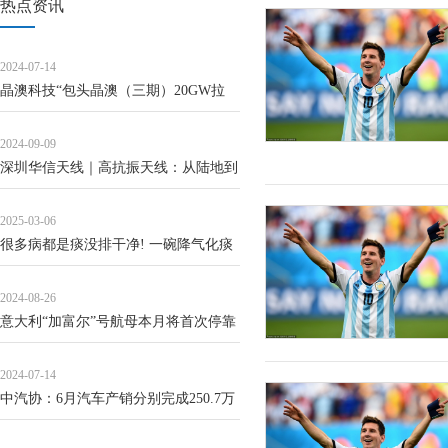
热点资讯
2024-07-14
晶澳科技“包头晶澳（三期）20GW拉
晶、切片项目”延期
2024-09-09
深圳华信天线｜高抗振天线：从陆地到
天空，助力全球通信网络建设
2025-03-06
很多病都是痰没排干净! 一碗降气化痰
汤, 搜刮身体里的顽固粘痰!
2024-08-26
意大利“加富尔”号航母本月将首次停靠
日本
2024-07-14
中汽协：6月汽车产销分别完成250.7万
辆和255.2万辆，环比分别增长5.7%