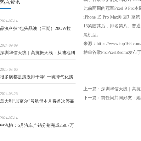
热点资讯
此前两周的冠军Pixel 9 P
iPhone 15 Pro Ma
2024-07-14
13紧随其后，排名第八。普通
晶澳科技“包头晶澳（三期）20GW拉
尾机型。
晶、切片项目”延期
来源：https://www.top168.com/
2024-09-09
榜单谷歌ProPixelRedmi发
深圳华信天线｜高抗振天线：从陆地到
天空，助力全球通信网络建设
2025-03-06
很多病都是痰没排干净! 一碗降气化痰
汤, 搜刮身体里的顽固粘痰!
上一篇：
深圳华信天线｜高抗
2024-08-26
下一篇：
前任问共同好友：她
意大利“加富尔”号航母本月将首次停靠
日本
2024-07-14
中汽协：6月汽车产销分别完成250.7万
辆和255.2万辆，环比分别增长5.7%