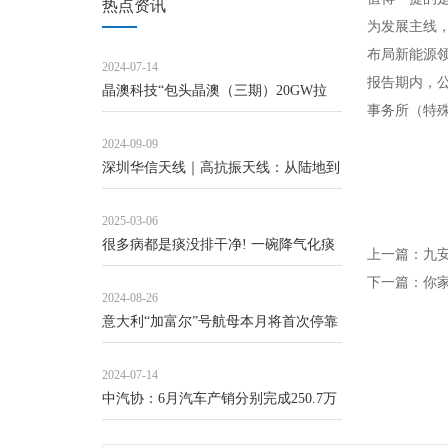
热点资讯
为发展主线
布局新能源
2024-07-14
报告期内，
晶澳科技“包头晶澳（三期）20GW拉
事务所（特
晶、切片项目”延期
2024-09-09
深圳华信天线｜高抗振天线：从陆地到
天空，助力全球通信网络建设
2025-03-06
很多病都是痰没排干净! 一碗降气化痰
上一篇：
九安
汤, 搜刮身体里的顽固粘痰!
下一篇：
你
2024-08-26
意大利“加富尔”号航母本月将首次停靠
日本
2024-07-14
中汽协：6月汽车产销分别完成250.7万
辆和255.2万辆，环比分别增长5.7%