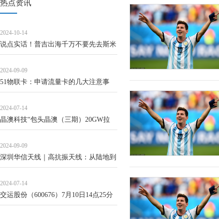
热点资讯
2024-10-14
说点实话！普吉出海千万不要先去斯米
兰
2024-09-09
51物联卡：申请流量卡的几大注意事
项，你一定要知道！
2024-07-14
晶澳科技“包头晶澳（三期）20GW拉
晶、切片项目”延期
2024-09-09
深圳华信天线｜高抗振天线：从陆地到
天空，助力全球通信网络建设
2024-07-14
交运股份（600676）7月10日14点25分
触及涨停板