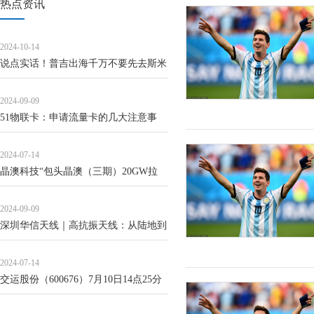
热点资讯
2024-10-14
说点实话！普吉出海千万不要先去斯米
兰
2024-09-09
51物联卡：申请流量卡的几大注意事
项，你一定要知道！
2024-07-14
晶澳科技“包头晶澳（三期）20GW拉
晶、切片项目”延期
2024-09-09
深圳华信天线｜高抗振天线：从陆地到
天空，助力全球通信网络建设
2024-07-14
交运股份（600676）7月10日14点25分
触及涨停板